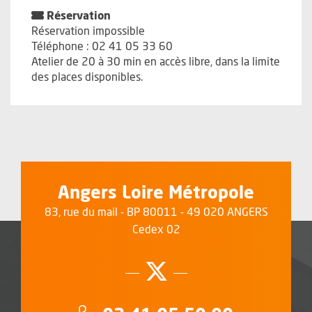
Réservation
Réservation impossible
Téléphone : 02 41 05 33 60
Atelier de 20 à 30 min en accès libre, dans la limite
des places disponibles.
Angers Loire Métropole
83, rue du mail - BP 80011 - 49 020 ANGERS
Cedex 02
Suivez-nous su
, Ouvre une no
Téléphone :