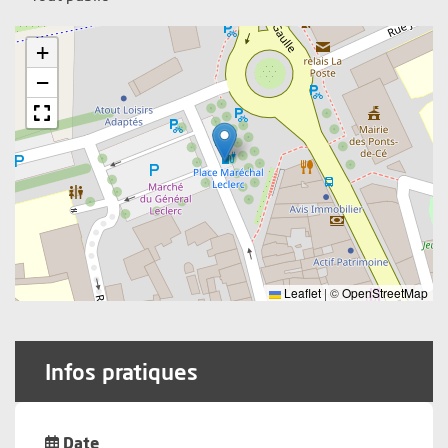
+
−
Leaflet
|
©
OpenStreetMap
Infos pratiques
Date