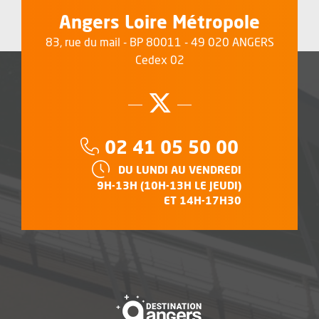
Angers Loire Métropole
83, rue du mail - BP 80011 - 49 020 ANGERS
Cedex 02
Suivez-nous su
, Ouvre une no
Téléphone :
02 41 05 50 00
HORAIRES :
DU LUNDI AU VENDREDI
9H-13H (10H-13H LE JEUDI)
ET 14H-17H30
, Ouvre une nouvelle f