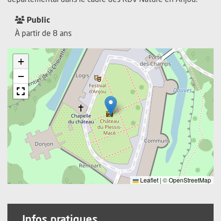
Public
À partir de 8 ans
+
−
Leaflet
|
©
OpenStreetMap
Infos pratiques