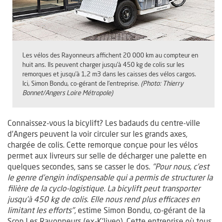
Les vélos des Rayonneurs affichent 20 000 km au compteur en
huit ans. Ils peuvent charger jusqu’à 450 kg de colis sur les
remorques et jusqu’à 1,2 m3 dans les caisses des vélos cargos.
Ici, Simon Bondu, co-gérant de l’entreprise.
(Photo: Thierry
Bonnet/Angers Loire Métropole)
Connaissez-vous la bicylift? Les badauds du centre-ville
d’Angers peuvent la voir circuler sur les grands axes,
chargée de colis. Cette remorque conçue pour les vélos
permet aux livreurs sur selle de décharger une palette en
quelques secondes, sans se casser le dos.
"Pour nous, c’est
le genre d’engin indispensable qui a permis de structurer la
filière de la cyclo-logistique. La bicylift peut transporter
jusqu’à 450 kg de colis. Elle nous rend plus efficaces en
limitant les efforts"
, estime Simon Bondu, co-gérant de la
Scop Les Rayonneurs (ex-K’liveo). Cette entreprise où tous