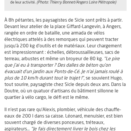
de leur activité.
(Photo: Thierry Bonnet/Angers Loire Métropole)
À 8h pétantes, les paysagistes de Sicle sont prêts à partir.
Devant leur atelier de la place Giffard-Langevin, à Angers,
rangée en ordre de bataille, une armada de vélos
électriques attelés à des remorques qui peuvent tracter
jusqu’à 200 kg d’outils et de matériaux. Leur chargement
est impressionnant : échelles, débroussailleuses, sacs de
terreau, arbustes et même un broyeur de 80 kg.
"Le pire
que j’ai eu à transporter ? Des dalles de béton qu’on
évacuait d’un jardin aux Ponts-de-Cé. Je n’ai jamais roulé à
plus de 10 km/h durant tout le trajet !"
, se souvient Hugo,
tout sourire, paysagiste chez Sicle depuis deux ans. Dans la
Doutre, où un quatuor d’artisans du bâtiment sillonne le
quartier à vélo cargo, le défi est le même.
Il n’est pas rare qu’Alexis, plombier, véhicule des chauffe-
eaux de 200 l dans sa caisse. Léonard, menuisier, est bien
souvent chargé de diverses ponceuses, tréteaux,
aspirateurs…
"Je fais directement livrer le bois chez les