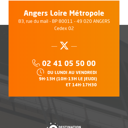
Angers Loire Métropole
83, rue du mail - BP 80011 - 49 020 ANGERS
Cedex 02
Suivez-nous su
, Ouvre une no
Téléphone :
02 41 05 50 00
HORAIRES :
DU LUNDI AU VENDREDI
9H-13H (10H-13H LE JEUDI)
ET 14H-17H30
, Ouvre une nouvelle f