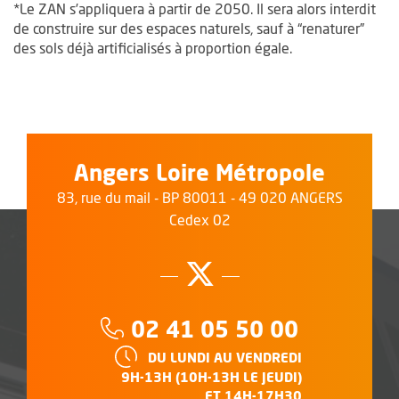
*Le ZAN s’appliquera à partir de 2050. Il sera alors interdit
de construire sur des espaces naturels, sauf à “renaturer”
des sols déjà artificialisés à proportion égale.
Angers Loire Métropole
83, rue du mail - BP 80011 - 49 020 ANGERS
Cedex 02
Suivez-nous su
, Ouvre une no
Téléphone :
02 41 05 50 00
HORAIRES :
DU LUNDI AU VENDREDI
9H-13H (10H-13H LE JEUDI)
ET 14H-17H30