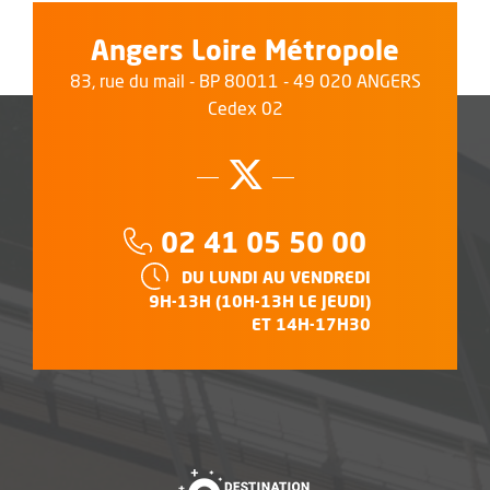
Angers Loire Métropole
83, rue du mail - BP 80011 - 49 020 ANGERS
Cedex 02
À la tombée de la nuit, un spectacle en son et lumière était donné sur la
Suivez-nous su
, Ouvre une no
Téléphone :
02 41 05 50 00
HORAIRES :
DU LUNDI AU VENDREDI
9H-13H (10H-13H LE JEUDI)
ET 14H-17H30
, Ouvre une nouvelle f