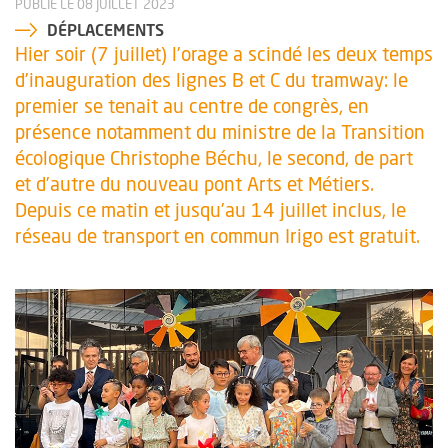
PUBLIÉ LE 08 JUILLET 2023
DÉPLACEMENTS
Hier soir (7 juillet) l’orage a scindé les deux temps
d’inauguration des lignes B et C du tramway: le
premier se tenait au centre de congrès, en
présence notamment du ministre de la Transition
écologique Christophe Béchu, le second, de part
et d’autre du nouveau pont Arts et Métiers.
Depuis ce matin et jusqu’au 14 juillet inclus, le
réseau de transport en commun Irigo est gratuit.