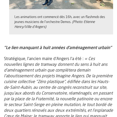
Les animations ont commencé dès 16h, avec un flashmob des
Le maire-président Jean-Marc Verchère a lancé le temps inaugural au ce
jeunes musiciens de l'orchestre Demos.
(Photo: Etienne
ue
Henry/Ville d'Angers)
"Le lien manquant à huit années d’aménagement urbain"
Stratégique, l’ancien maire d’Angers l’a été :
« Ces
nouvelles lignes de tramway donnent du sens à huit ans
d’aménagement urbain que complètera demain
l’aboutissement des projets Imagine Angers. De la première
cuisine collective "Zéro plastique", édifiée dans les Hauts-
de-Saint-Aubin, au centre de congrès reconstruit sur site,
jusqu’aux abords du Conservatoire, réaménagés, en passant
par la place de la Fraternité, la nouvelle patinoire ou encore
le secteur Saint-Serge en pleine mutation, le tout bordé de
Les élus de la communauté urbaine et les entreprises employées sur le 
deux quartiers rénovés aux deux extrémités, et l’esplanade
Cœur de Maine: le tramway apporte le lien qui manquait