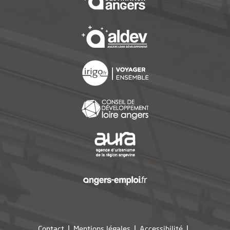
Les deux nouvelles lignes inaugurées sont entrées en service ce samedi 
, Ouvre une nouvelle f
, Ouvre une nouvelle f
, Ouvre une nouvelle f
, Ouvre une nouvelle f
, Ouvre une nouvelle f
Contact
Mentions légales
Accessibilité