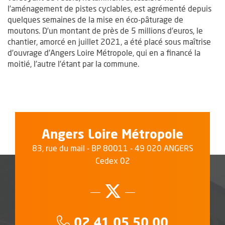
l’aménagement de pistes cyclables, est agrémenté depuis
quelques semaines de la mise en éco-pâturage de
moutons. D’un montant de près de 5 millions d’euros, le
chantier, amorcé en juillet 2021, a été placé sous maîtrise
d’ouvrage d’Angers Loire Métropole, qui en a financé la
moitié, l’autre l’étant par la commune.
Angers Loire Métropole
83, rue du mail - BP 80011 - 49 020 ANGERS
Cedex 02
Suivez-nous su
, Ouvre une no
Téléphone :
02 41 05 50 00