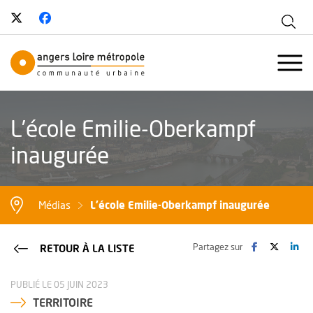
Suivez-nous sur Twitter
, Ouvre une nouvelle fenêtre
Suivez-nous sur Facebook
, Ouvre une nouvelle fenêtre
Aff
Angers Loire Métropole - Communau
Ouvr
L’école Emilie-Oberkampf
inaugurée
L’école Emilie-Oberkampf inaugurée
Médias
Facebook
, Ouvre une no
Twitter
, Ouvre 
Lin
, O
Partagez sur
RETOUR À LA LISTE
PUBLIÉ LE 05 JUIN 2023
TERRITOIRE