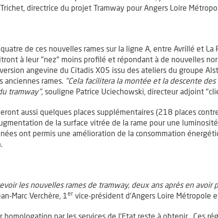
Trichet, directrice du projet Tramway pour Angers Loire Métropo
e quatre de ces nouvelles rames sur la ligne A, entre Avrillé et L
itront à leur "nez" moins profilé et répondant à de nouvelles n
la version angevine du Citadis X05 issu des ateliers du groupe Als
es anciennes rames.
"Cela facilitera la montée et la descente des
 du tramway"
, souligne Patrice Uciechowski, directeur adjoint "c
queront aussi quelques places supplémentaires (218 places contr
ugmentation de la surface vitrée de la rame pour une luminosité
années ont permis une amélioration de la consommation énergét
n.
voir les nouvelles rames de tramway, deux ans après en avoir
er
ean-Marc Verchère, 1
vice-président d’Angers Loire Métropole et
ur homologation par les services de l’Etat reste à obtenir. Ces r