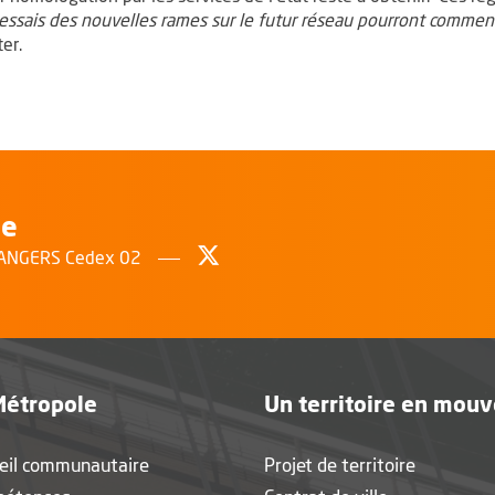
es essais des nouvelles rames sur le futur réseau pourront commen
er.
le
Suivez-nous sur Twitter
, Ouvre une nouvelle fenêtr
0 ANGERS Cedex 02
Métropole
Un territoire en mou
eil communautaire
Projet de territoire