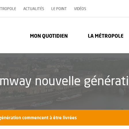
, OUVRE UNE NOUVELLE 
ÉTROPOLE
ACTUALITÉS
LE POINT
VIDÉOS
re Métropole - Communauté urbaine : Retour à l'accueil
MON QUOTIDIEN
LA MÉTROPOLE
amway nouvelle généra
énération commencent à être livrées