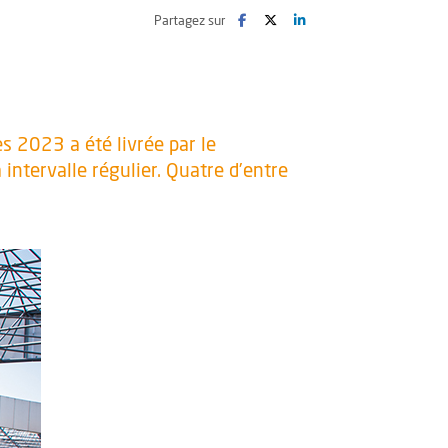
Facebook
, Ouvre une nouvelle fenêtre
Twitter
, Ouvre une nouvelle fenêtre
LinkedIn
, Ouvre une nouvelle fenê
Partagez sur
s 2023 a été livrée par le
intervalle régulier. Quatre d’entre