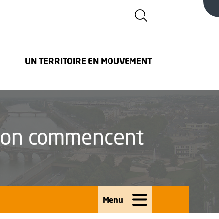
Afficher la zone d
FENÊTRE
UN TERRITOIRE EN MOUVEMENT
tion commencent
Menu
Ouvrir le menu