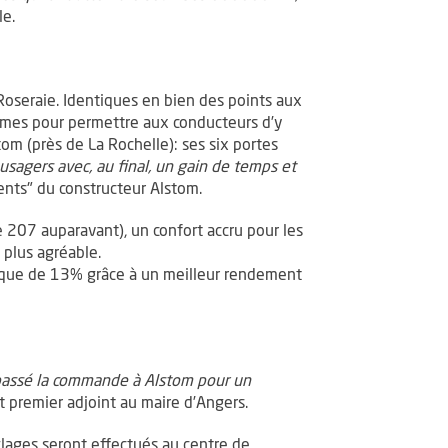
le.
a Roseraie. Identiques en bien des points aux
ormes pour permettre aux conducteurs d’y
tom (près de La Rochelle): ses six portes
 usagers avec, au final, un gain de temps et
lients" du constructeur Alstom.
e 207 auparavant), un confort accru pour les
 plus agréable.
ique de 13% grâce à un meilleur rendement
 passé la commande à Alstom pour un
 premier adjoint au maire d’Angers.
églages seront effectués au centre de