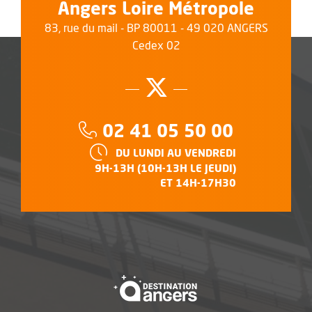
Angers Loire Métropole
83, rue du mail - BP 80011 - 49 020 ANGERS
Cedex 02
Suivez-nous su
, Ouvre une no
Téléphone :
02 41 05 50 00
HORAIRES :
DU LUNDI AU VENDREDI
9H-13H (10H-13H LE JEUDI)
ET 14H-17H30
, Ouvre une nouvelle f