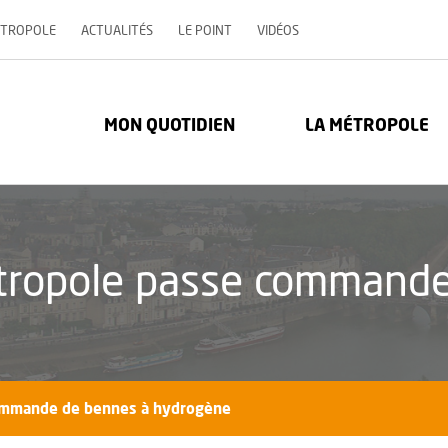
, OUVRE UNE NOUVELLE 
ÉTROPOLE
ACTUALITÉS
LE POINT
VIDÉOS
re Métropole - Communauté urbaine : Retour à l'accueil
MON QUOTIDIEN
LA MÉTROPOLE
tropole passe commande
commande de bennes à hydrogène