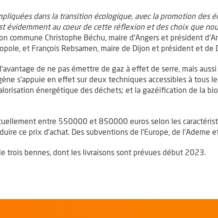
s impliquées dans la transition écologique, avec la promotion des
est évidemment au coeur de cette réflexion et des choix que nous
ion commune Christophe Béchu, maire d'Angers et président d'An
pole, et François Rebsamen, maire de Dijon et président et de 
'avantage de ne pas émettre de gaz à effet de serre, mais aussi
ne s'appuie en effet sur deux techniques accessibles à tous les te
 valorisation énergétique des déchets; et la gazéification de la bi
uellement entre 550000 et 850000 euros selon les caractéristi
re ce prix d'achat. Des subventions de l'Europe, de l'Ademe et
 trois bennes, dont les livraisons sont prévues début 2023.