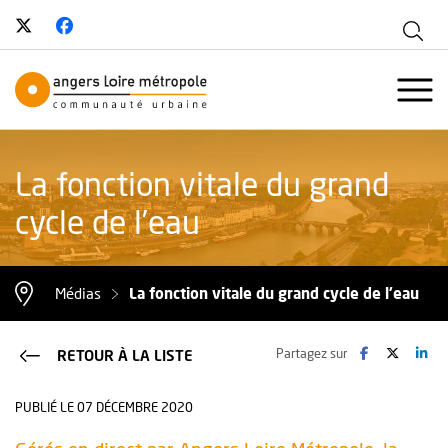
Suivez-nous sur Twitter
, Ouvre une nouvelle fenêtre
Suivez-nous sur Facebook
, Ouvre une nouvelle fenêtre
Aff
Angers Loire Métropole - Communau
Ouvr
La fonction vitale du grand
cycle de l’eau
La fonction vitale du grand cycle de l’eau
Médias
Facebook
, Ouvre une no
Twitter
, Ouvre 
Lin
, O
Partagez sur
RETOUR À LA LISTE
PUBLIÉ LE 07 DÉCEMBRE 2020