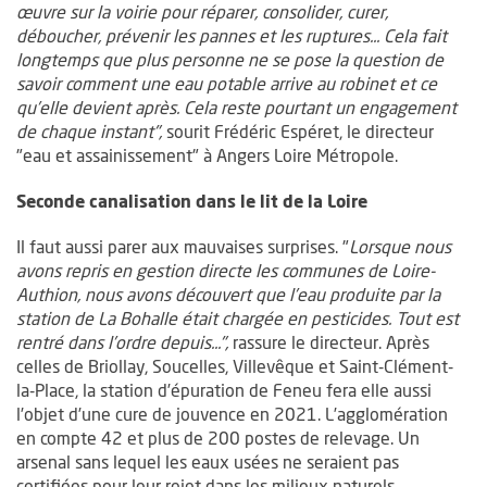
œuvre sur la voirie pour réparer, consolider, curer,
déboucher, prévenir les pannes et les ruptures... Cela fait
longtemps que plus personne ne se pose la question de
savoir comment une eau potable arrive au robinet et ce
qu’elle devient après. Cela reste pourtant un engagement
de chaque instant",
sourit Frédéric Espéret, le directeur
"eau et assainissement" à Angers Loire Métropole.
Seconde canalisation dans le lit de la Loire
Il faut aussi parer aux mauvaises surprises. "
Lorsque nous
avons repris en gestion directe les communes de Loire-
Authion, nous avons découvert que l’eau produite par la
station de La Bohalle était chargée en pesticides. Tout est
rentré dans l’ordre depuis...",
rassure le directeur. Après
celles de Briollay, Soucelles, Villevêque et Saint-Clément-
la-Place, la station d’épuration de Feneu fera elle aussi
l’objet d’une cure de jouvence en 2021. L’agglomération
en compte 42 et plus de 200 postes de relevage. Un
arsenal sans lequel les eaux usées ne seraient pas
certifiées pour leur rejet dans les milieux naturels