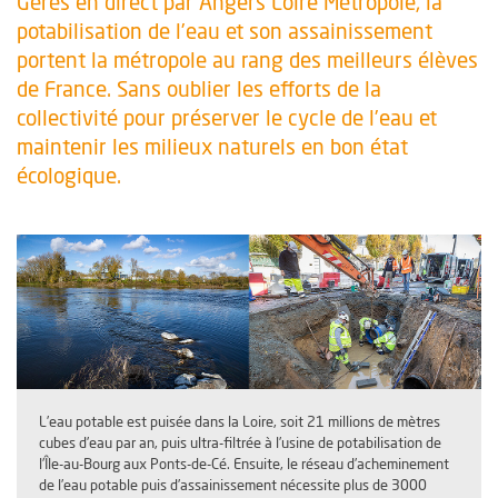
Gérés en direct par Angers Loire Métropole, la
potabilisation de l’eau et son assainissement
portent la métropole au rang des meilleurs élèves
de France. Sans oublier les efforts de la
collectivité pour préserver le cycle de l’eau et
maintenir les milieux naturels en bon état
écologique.
L’eau potable est puisée dans la Loire, soit 21 millions de mètres
cubes d’eau par an, puis ultra-filtrée à l’usine de potabilisation de
l’Île-au-Bourg aux Ponts-de-Cé. Ensuite, le réseau d’acheminement
de l’eau potable puis d’assainissement nécessite plus de 3000