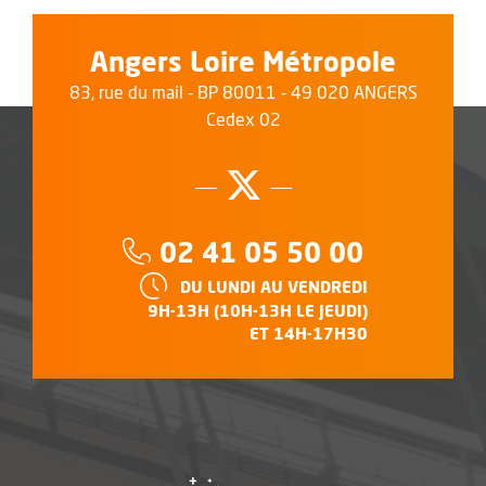
Angers Loire Métropole
83, rue du mail - BP 80011 - 49 020 ANGERS
Cedex 02
Suivez-nous su
, Ouvre une no
Téléphone :
02 41 05 50 00
HORAIRES :
DU LUNDI AU VENDREDI
9H-13H (10H-13H LE JEUDI)
ET 14H-17H30
, Ouvre une nouvelle f