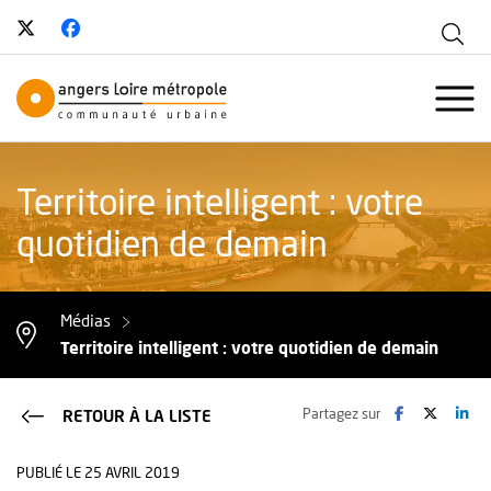
Suivez-nous sur Twitter
, Ouvre une nouvelle fenêtre
Suivez-nous sur Facebook
, Ouvre une nouvelle fenêtre
Aff
Angers Loire Métropole - Communau
Ouvr
Territoire intelligent : votre
quotidien de demain
Médias
Territoire intelligent : votre quotidien de demain
Facebook
, Ouvre une no
Twitter
, Ouvre 
Lin
, O
Partagez sur
RETOUR À LA LISTE
PUBLIÉ LE 25 AVRIL 2019