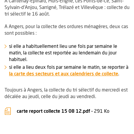
A Cantenay-Epinard, Mûrs-Erigné, Les Ponts-de-Cé, Saint-
Sylvain-d'Anjou, Sarrigné, Trélazé et Villevêque : collecte du
tri sélectif le 16 août.
A Angers, pour la collecte des ordures ménagères, deux cas
sont possibles :
si elle a habituellement lieu une fois par semaine le
matin, la collecte est reportée au lendemain du jour
habituel.
si elle a lieu deux fois par semaine le matin, se reporter à
la carte des secteurs et aux calendriers de collecte
.
Toujours à Angers, la collecte du tri sélectif du mercredi est
décalée au jeudi, celle du jeudi au vendredi.
, Fichier au
, Ouvre une
carte report collecte 15 08 12.pdf -
291 Ko