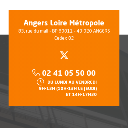
Angers Loire Métropole
83, rue du mail - BP 80011 - 49 020 ANGERS
Cedex 02
Suivez-nous su
, Ouvre une no
Téléphone :
02 41 05 50 00
HORAIRES :
DU LUNDI AU VENDREDI
9H-13H (10H-13H LE JEUDI)
ET 14H-17H30