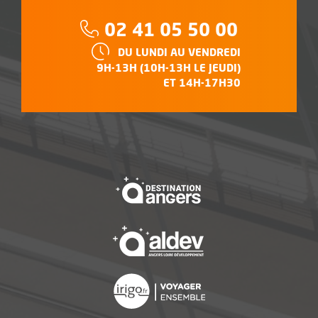
Téléphone :
02 41 05 50 00
HORAIRES :
DU LUNDI AU VENDREDI
9H-13H (10H-13H LE JEUDI)
ET 14H-17H30
, Ouvre une nouvelle f
, Ouvre une nouvelle f
, Ouvre une nouvelle f