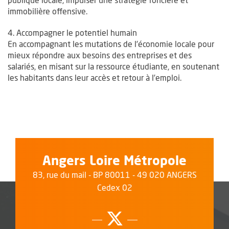
immobilière offensive.
4. Accompagner le potentiel humain
En accompagnant les mutations de l’économie locale pour
mieux répondre aux besoins des entreprises et des
salariés, en misant sur la ressource étudiante, en soutenant
les habitants dans leur accès et retour à l’emploi.
Angers Loire Métropole
83, rue du mail - BP 80011 - 49 020 ANGERS
Cedex 02
Suivez-nous su
, Ouvre une no