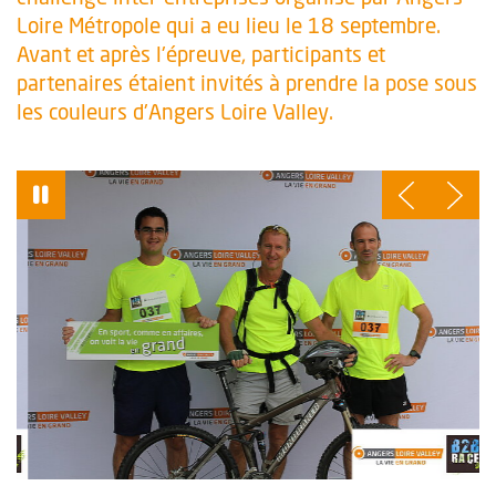
Loire Métropole qui a eu lieu le 18 septembre.
Avant et après l'épreuve, participants et
partenaires étaient invités à prendre la pose sous
les couleurs d'Angers Loire Valley.
Vue agrandie de l'image
Vu
, Ouvre une nouvelle fenêtre
, 