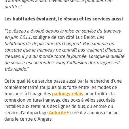
d'autres lignes à haut niveau de service pourraient en
profiter."
Les habitudes évoluent, le réseau et les services aussi
"Le réseau a évolué depuis la mise en service du tramway
en juin 2011,
souligne de son côté Luc Belot.
Les
habitudes de déplacements changent. Par exemple on
constate que le tramway ne connaît pas vraiment d'heures
creuses. Il y a du monde toute la journée. Lorsque la qualité
de service est au rendez-vous, l'adhésion des usagers est
très rapide."
Cette qualité de service passe aussi par la recherche d'une
complémentarité toujours plus forte entre les modes de
, Ouvre une nouvelle 
transport, à l'image des
parkings-relais
pour faciliter la
connexion voiture/tramway, des boxs à vélos sécurisés
installés aux terminus des lignes de bus, ou encore du
, Ouvre une nouvelle fenêtre
service d'autopartage
Autocité+
créé il y a moins d'un an
dans le centre d'Angers.