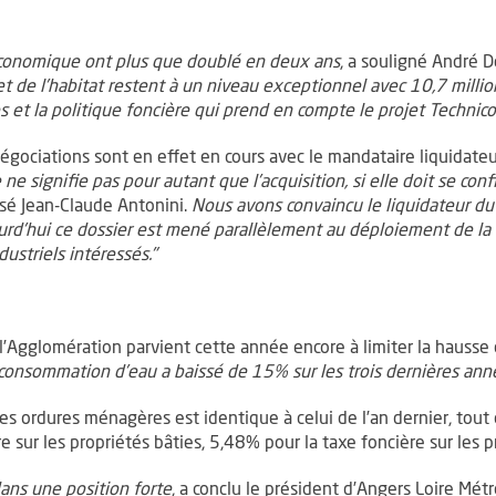
conomique ont plus que doublé en deux ans
, a souligné André 
t de l’habitat restent à un niveau exceptionnel avec 10,7 mill
os et la politique foncière qui prend en compte le projet Technicol
 négociations sont en effet en cours avec le mandataire liquidateu
e signifie pas pour autant que l’acquisition, si elle doit se co
cisé Jean-Claude Antonini.
Nous avons convaincu le liquidateur du
ourd’hui ce dossier est mené parallèlement au déploiement de la f
ustriels intéressés."
’Agglomération parvient cette année encore à limiter la hausse de
consommation d’eau a baissé de 15% sur les trois dernières ann
s ordures ménagères est identique à celui de l’an dernier, tout
e sur les propriétés bâties, 5,48% pour la taxe foncière sur les p
ns une position forte
, a conclu le président d’Angers Loire Mét