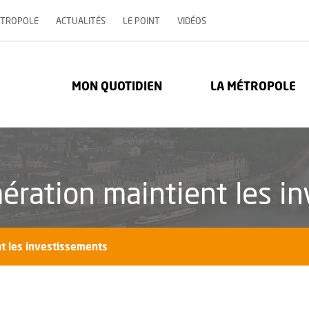
, OUVRE UNE NOUVELLE 
ÉTROPOLE
ACTUALITÉS
LE POINT
VIDÉOS
re Métropole - Communauté urbaine : Retour à l'accueil
MON QUOTIDIEN
LA MÉTROPOLE
ération maintient les i
nt les investissements