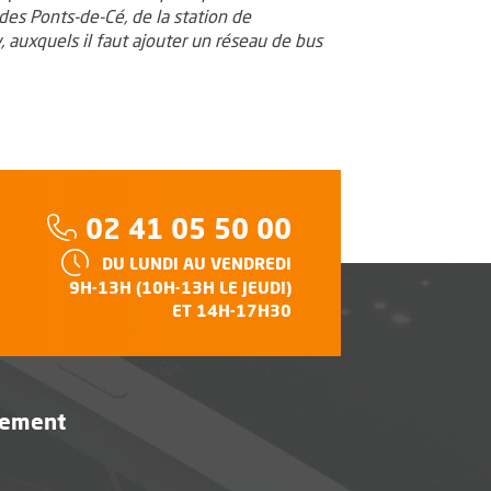
 des Ponts-de-Cé, de la station de
 auxquels il faut ajouter un réseau de bus
Téléphone :
02 41 05 50 00
HORAIRES :
DU LUNDI AU VENDREDI
e
9H-13H (10H-13H LE JEUDI)
ET 14H-17H30
vement