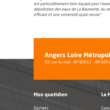
est particulièrement bien équipé pour l’aveni
dépollution des eaux de La Baumette, du cent
efficace et une université quasi neuve."
Angers Loire Métropo
83, rue du mail - BP 80011 - 49 02
Mon quotidien
La 
Déchets
Cons