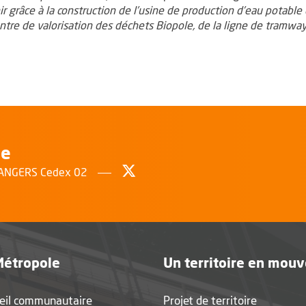
r grâce à la construction de l’usine de production d’eau potable
re de valorisation des déchets Biopole, de la ligne de tramway,
le
Suivez-nous sur Twitter
, Ouvre une nouvelle fenêtr
0 ANGERS Cedex 02
Métropole
Un territoire en mou
eil communautaire
Projet de territoire