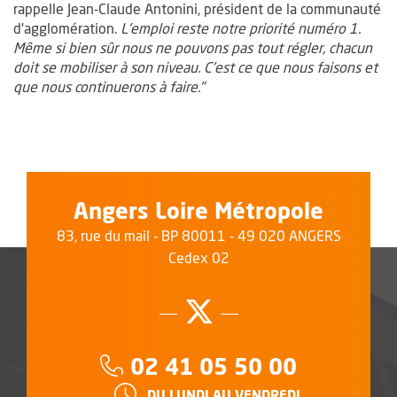
rappelle Jean-Claude Antonini, président de la communauté
d'agglomération.
L'emploi reste notre priorité numéro 1.
Même si bien sûr nous ne pouvons pas tout régler, chacun
doit se mobiliser à son niveau. C'est ce que nous faisons et
que nous continuerons à faire."
Angers Loire Métropole
83, rue du mail - BP 80011 - 49 020 ANGERS
Cedex 02
Suivez-nous su
, Ouvre une no
Téléphone :
02 41 05 50 00
HORAIRES :
DU LUNDI AU VENDREDI