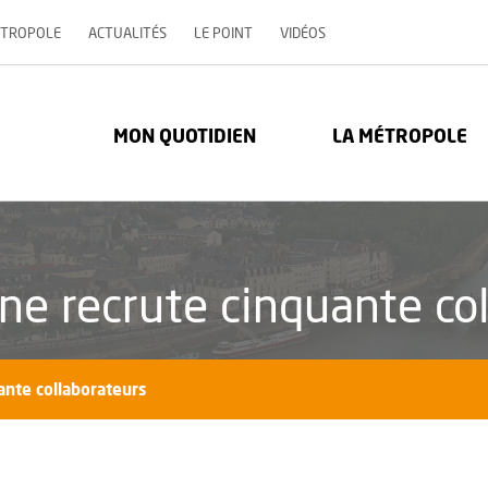
, OUVRE UNE NOUVELLE 
ÉTROPOLE
ACTUALITÉS
LE POINT
VIDÉOS
re Métropole - Communauté urbaine : Retour à l'accueil
MON QUOTIDIEN
LA MÉTROPOLE
ne recrute cinquante co
ante collaborateurs