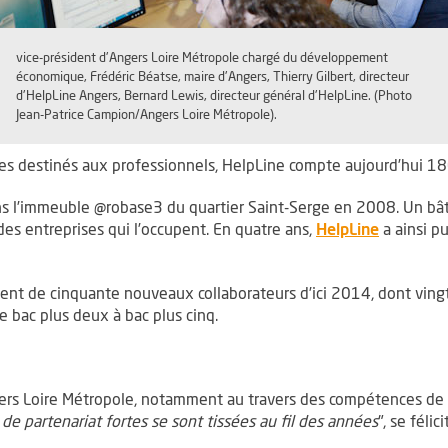
vice-président d'Angers Loire Métropole chargé du développement
économique, Frédéric Béatse, maire d'Angers, Thierry Gilbert, directeur
d'HelpLine Angers, Bernard Lewis, directeur général d'HelpLine. (Photo
Jean-Patrice Campion/Angers Loire Métropole).
ques destinés aux professionnels, HelpLine compte aujourd’hui 18
 dans l’immeuble @robase3 du quartier Saint-Serge en 2008. Un bâ
, Ouvre u
s entreprises qui l’occupent. En quatre ans,
HelpLine
a ainsi p
ment de cinquante nouveaux collaborateurs d’ici 2014, dont vingt
e bac plus deux à bac plus cinq.
rs Loire Métropole, notamment au travers des compétences d
 de partenariat fortes se sont tissées au fil des années
", se féli