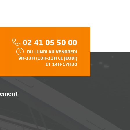
Téléphone :
02 41 05 50 00
HORAIRES :
DU LUNDI AU VENDREDI
e
9H-13H (10H-13H LE JEUDI)
ET 14H-17H30
vement