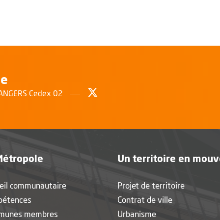
le
Suivez-nous sur Twitter
, Ouvre une nouvelle fenêtr
0 ANGERS Cedex 02
Métropole
Un territoire en mou
eil communautaire
Projet de territoire
pétences
Contrat de ville
munes membres
Urbanisme