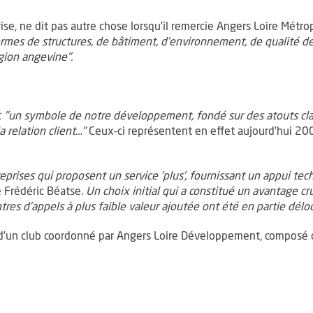
ise, ne dit pas autre chose lorsqu’il remercie Angers Loire Métrop
termes de structures, de bâtiment, d’environnement, de qualité de
égion angevine".
t
"un symbole de notre développement, fondé sur des atouts clair
a relation client…"
Ceux-ci représentent en effet aujourd’hui 2000
treprises qui proposent un service ‘plus’, fournissant un appui t
 Frédéric Béatse.
Un choix initial qui a constitué un avantage cr
ntres d’appels à plus faible valeur ajoutée ont été en partie déloc
in d’un club coordonné par Angers Loire Développement, composé 