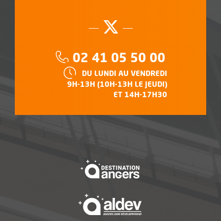
Suivez-nous su
, Ouvre une no
Téléphone :
02 41 05 50 00
HORAIRES :
DU LUNDI AU VENDREDI
9H-13H (10H-13H LE JEUDI)
ET 14H-17H30
, Ouvre une nouvelle f
, Ouvre une nouvelle f