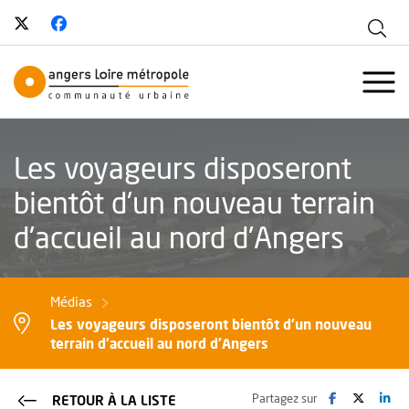
Suivez-nous sur Twitter
, Ouvre une nouvelle fenêtre
Suivez-nous sur Facebook
, Ouvre une nouvelle fenêtre
Aff
Angers Loire Métropole - Communau
Ouvr
Les voyageurs disposeront
bientôt d'un nouveau terrain
d'accueil au nord d'Angers
Médias
Les voyageurs disposeront bientôt d'un nouveau
terrain d'accueil au nord d'Angers
Facebook
, Ouvre une no
Twitter
, Ouvre 
Lin
, O
Partagez sur
RETOUR À LA LISTE