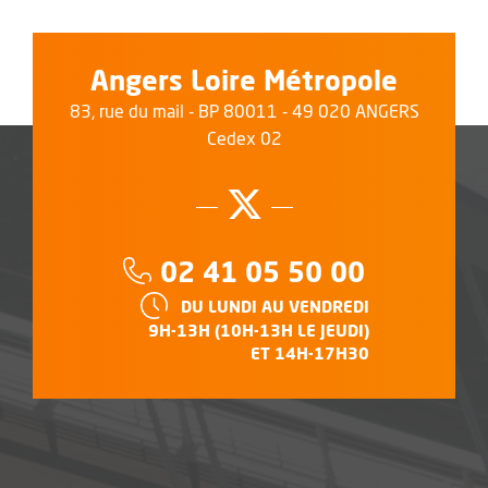
Angers Loire Métropole
83, rue du mail - BP 80011 - 49 020 ANGERS
Cedex 02
Suivez-nous su
, Ouvre une no
Téléphone :
02 41 05 50 00
HORAIRES :
DU LUNDI AU VENDREDI
9H-13H (10H-13H LE JEUDI)
ET 14H-17H30