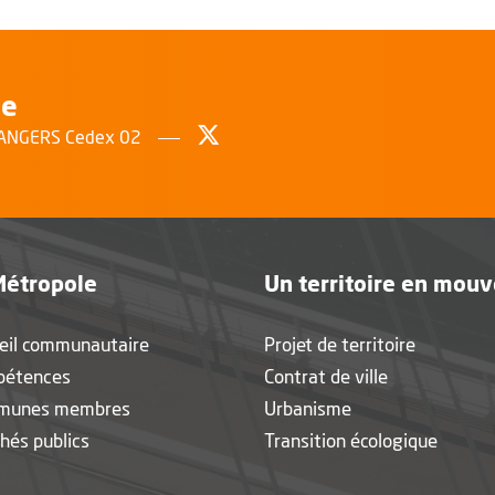
le
Suivez-nous sur Twitter
, Ouvre une nouvelle fenêtr
0 ANGERS Cedex 02
Métropole
Un territoire en mou
eil communautaire
Projet de territoire
pétences
Contrat de ville
munes membres
Urbanisme
hés publics
Transition écologique