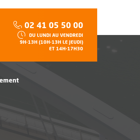
Téléphone :
02 41 05 50 00
HORAIRES :
DU LUNDI AU VENDREDI
e
9H-13H (10H-13H LE JEUDI)
ET 14H-17H30
vement