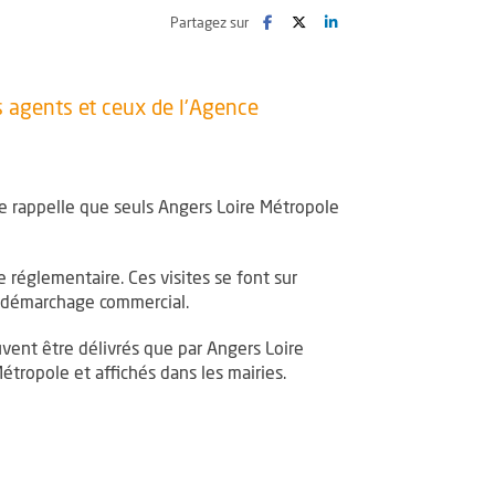
Facebook
, Ouvre une nouvelle fenêtre
Twitter
, Ouvre une nouvelle fenêtre
LinkedIn
, Ouvre une nouvelle fenê
Partagez sur
es agents et ceux de l'Agence
ole rappelle que seuls Angers Loire Métropole
e réglementaire. Ces visites se font sur
un démarchage commercial.
vent être délivrés que par Angers Loire
étropole et affichés dans les mairies.