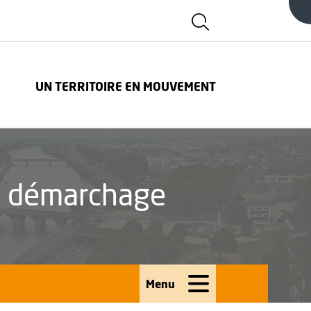
Afficher la zone d
FENÊTRE
UN TERRITOIRE EN MOUVEMENT
au démarchage
Menu
Ouvrir le menu