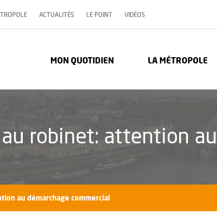
, OUVRE UNE NOUVELLE 
ÉTROPOLE
ACTUALITÉS
LE POINT
VIDÉOS
re Métropole - Communauté urbaine : Retour à l'accueil
MON QUOTIDIEN
LA MÉTROPOLE
 au robinet: attention 
ention au démarchage commercial