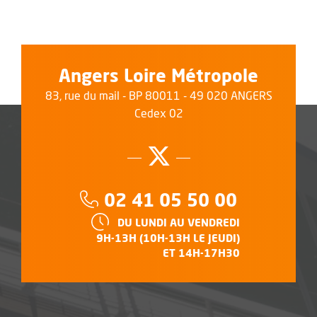
Angers Loire Métropole
83, rue du mail - BP 80011 - 49 020 ANGERS
Cedex 02
Suivez-nous su
, Ouvre une no
Téléphone :
02 41 05 50 00
HORAIRES :
DU LUNDI AU VENDREDI
9H-13H (10H-13H LE JEUDI)
ET 14H-17H30