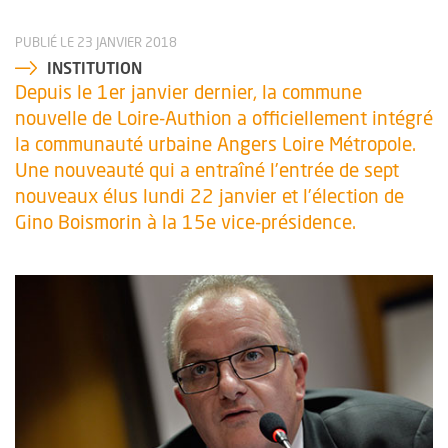
PUBLIÉ LE 23 JANVIER 2018
INSTITUTION
Depuis le 1er janvier dernier, la commune
nouvelle de Loire-Authion a officiellement intégré
la communauté urbaine Angers Loire Métropole.
Une nouveauté qui a entraîné l’entrée de sept
nouveaux élus lundi 22 janvier et l’élection de
Gino Boismorin à la 15e vice-présidence.