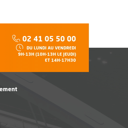
Téléphone :
02 41 05 50 00
HORAIRES :
DU LUNDI AU VENDREDI
e
9H-13H (10H-13H LE JEUDI)
ET 14H-17H30
vement