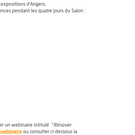
 nouvelle fenêtre
 expositions d'Angers.
ences pendant les quatre jours du Salon :
ier un webinaire intitulé "
Rénover
, Ouvre une nouvelle fenêtre
e webinaire
ou consulter ci-dessous la