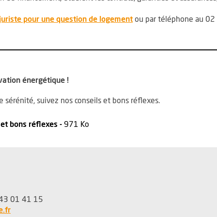
, Ouvre une nouvelle fe
juriste pour une question de logement
ou par téléphone au 02 
vation énergétique !
e sérénité, suivez nos conseils et bons réflexes.
, Fichier au format Pdf
, Ouvre une nouvelle fenêtre
 et bons réflexes -
971 Ko
6 43 01 41 15
, Ouvre une nouvelle fenêtre
.fr