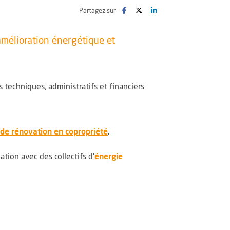
Facebook
, Ouvre une nouvelle fenêtre
Twitter
, Ouvre une nouvelle fenêtre
LinkedIn
, Ouvre une nouvelle fenê
Partagez sur
amélioration énergétique et
 techniques, administratifs et financiers
 de rénovation en copropriété
.
ation avec des collectifs d’
énergie