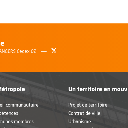
le
Suivez-nous sur Twitter
, Ouvre une nouvelle fenêtr
0 ANGERS Cedex 02
Métropole
Un territoire en mou
eil communautaire
Projet de territoire
pétences
Contrat de ville
munes membres
Urbanisme