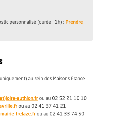
stic personnalisé (durée : 1h) :
Prendre
s
 uniquement) au sein des Maisons France
, Ouvre une nouvelle fenêtre
at)loire-authion.fr
ou au
02 52 21 10 10
, Ouvre une nouvelle fenêtre
vrille.fr
ou au
02 41 37 41 21
, Ouvre une nouvelle fenêtre
mairie-trelaze.fr
ou au 02 41 33 74 50