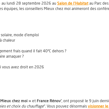
, Ouvre une
5 au lundi 28 septembre 2026 au
Salon de l'Habitat
au Parc des
s équipes, les conseillers Mieux chez moi animeront des confér
t solaire, mode d’emploi
à chaleur
ement frais quand il fait 40°C dehors ?
ire arnaquer ?
oi vous avez droit en 2026
« Mieux chez moi »
et
France Rénov’
, ont proposé le 9 juin dern
ies et choix du chauffage
". Vous pouvez désormais
visionner l