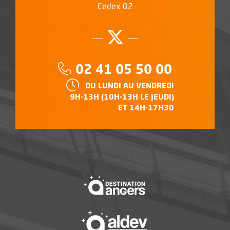
Cedex 02
Suivez-nous su
, Ouvre une no
Téléphone :
02 41 05 50 00
HORAIRES :
DU LUNDI AU VENDREDI
9H-13H (10H-13H LE JEUDI)
ET 14H-17H30
, Ouvre une nouvelle f
, Ouvre une nouvelle f