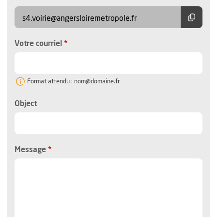
Copier
s4.voirie@angersloiremetropole.fr
, champ obligatoire
Votre courriel
Format attendu : nom@domaine.fr
Object
, champ obligatoire
Message