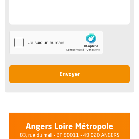
le message
Envoyer
Angers Loire Métropole
83, rue du mail - BP 80011 - 49 020 ANGERS