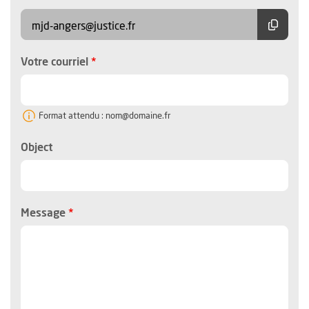
Copier
mjd-angers@justice.fr
, champ obligatoire
Votre courriel
Format attendu : nom@domaine.fr
Object
, champ obligatoire
Message