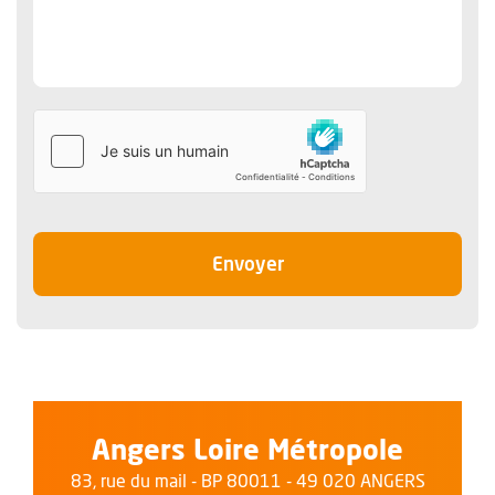
le message
Envoyer
Angers Loire Métropole
83, rue du mail - BP 80011 - 49 020 ANGERS