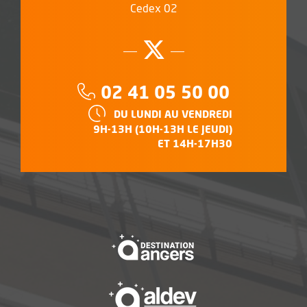
Cedex 02
Suivez-nous su
, Ouvre une no
Téléphone :
02 41 05 50 00
HORAIRES :
DU LUNDI AU VENDREDI
9H-13H (10H-13H LE JEUDI)
ET 14H-17H30
, Ouvre une nouvelle f
, Ouvre une nouvelle f