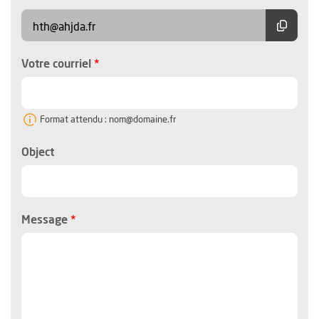
Copier
hth@ahjda.fr
, champ obligatoire
Votre courriel
Format attendu : nom@domaine.fr
Object
, champ obligatoire
Message