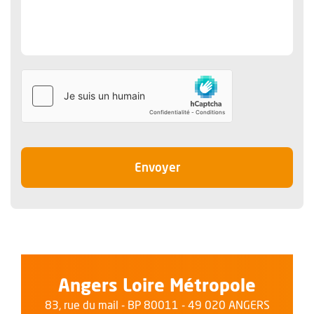
le message
Envoyer
Angers Loire Métropole
83, rue du mail - BP 80011 - 49 020 ANGERS