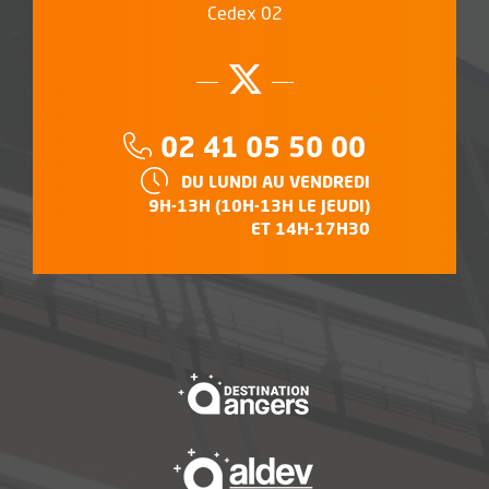
Cedex 02
Suivez-nous su
, Ouvre une no
Téléphone :
02 41 05 50 00
HORAIRES :
DU LUNDI AU VENDREDI
9H-13H (10H-13H LE JEUDI)
ET 14H-17H30
, Ouvre une nouvelle f
, Ouvre une nouvelle f