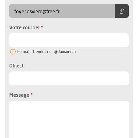
Copier
foyer.esviere@free.fr
, champ obligatoire
Votre courriel
Format attendu : nom@domaine.fr
Object
, champ obligatoire
Message