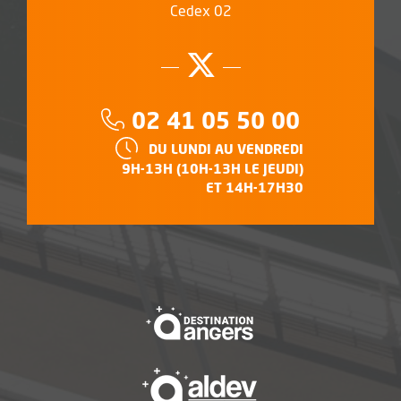
Cedex 02
Suivez-nous su
, Ouvre une no
Téléphone :
02 41 05 50 00
HORAIRES :
DU LUNDI AU VENDREDI
9H-13H (10H-13H LE JEUDI)
ET 14H-17H30
, Ouvre une nouvelle f
, Ouvre une nouvelle f