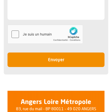
le message
Envoyer
Angers Loire Métropole
83, rue du mail - BP 80011 - 49 020 ANGERS