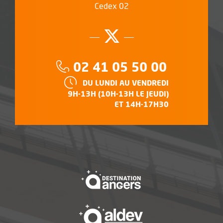
Cedex 02
Suivez-nous su
, Ouvre une no
Téléphone :
02 41 05 50 00
HORAIRES :
DU LUNDI AU VENDREDI
9H-13H (10H-13H LE JEUDI)
ET 14H-17H30
, Ouvre une nouvelle f
, Ouvre une nouvelle f