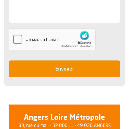
le message
Envoyer
Angers Loire Métropole
83, rue du mail - BP 80011 - 49 020 ANGERS