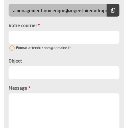
Copier
amenagement-numerique@angersloiremetropole.fr
, champ obligatoire
Votre courriel
Format attendu : nom@domaine.fr
Object
, champ obligatoire
Message