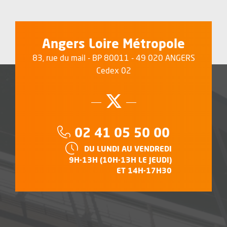
Angers Loire Métropole
83, rue du mail - BP 80011 - 49 020 ANGERS
Cedex 02
Suivez-nous su
, Ouvre une no
Téléphone :
02 41 05 50 00
HORAIRES :
DU LUNDI AU VENDREDI
9H-13H (10H-13H LE JEUDI)
ET 14H-17H30