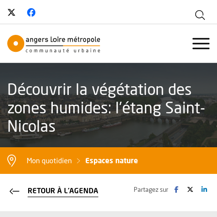
Suivez-nous sur Twitter
, Ouvre une nouvelle fenêtre
Suivez-nous sur Facebook
, Ouvre une nouvelle fenêtre
Aff
Angers Loire Métropole - Communau
Ouvr
Découvrir la végétation des
zones humides: l’étang Saint-
Nicolas
Espaces nature
Mon quotidien
Facebook
, Ouvre une no
Twitter
, Ouvre 
Lin
, O
Partagez sur
RETOUR À L'AGENDA