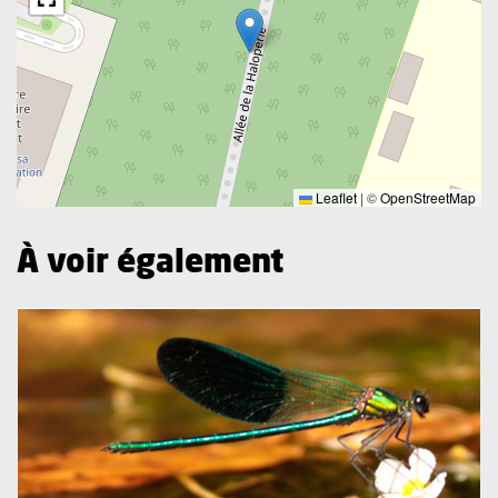
Leaflet
|
©
OpenStreetMap
À voir également
Plus d'information sur l'évènement : Journées Mondiales 