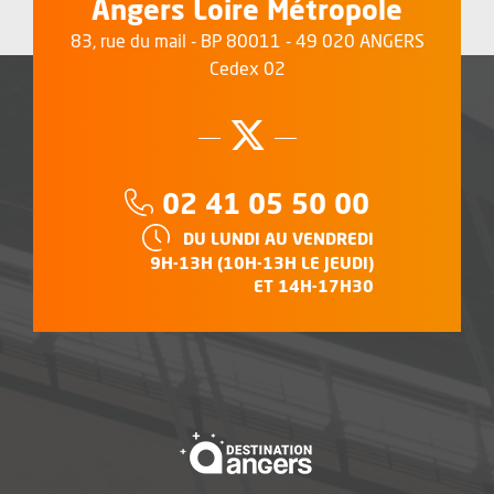
Angers Loire Métropole
83, rue du mail - BP 80011 - 49 020 ANGERS
Cedex 02
Suivez-nous su
, Ouvre une no
Téléphone :
02 41 05 50 00
HORAIRES :
DU LUNDI AU VENDREDI
9H-13H (10H-13H LE JEUDI)
ET 14H-17H30
, Ouvre une nouvelle f