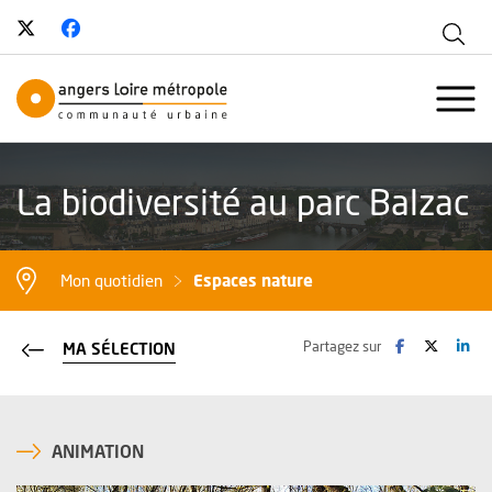
Suivez-nous sur Twitter
, Ouvre une nouvelle fenêtre
Suivez-nous sur Facebook
, Ouvre une nouvelle fenêtre
Aff
Angers Loire Métropole - Communau
Ouvr
La biodiversité au parc Balzac
Espaces nature
Mon quotidien
Facebook
, Ouvre une no
Twitter
, Ouvre 
Lin
, O
Partagez sur
MA SÉLECTION
ANIMATION