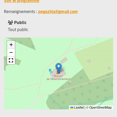
, Ouvre une nouvelle fenêtre
Voir le programme
, Ouvre une nouvelle
Renseignements :
pegazh(at)gmail.com
Public
Tout public
+
−
Leaflet
|
©
OpenStreetMap