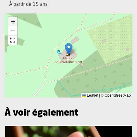
À partir de 15 ans
+
−
Leaflet
|
©
OpenStreetMap
À voir également
Plus d'information sur l'évènement : Semis printanier