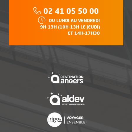
Téléphone :
02 41 05 50 00
HORAIRES :
DU LUNDI AU VENDREDI
9H-13H (10H-13H LE JEUDI)
ET 14H-17H30
, Ouvre une nouvelle f
, Ouvre une nouvelle f
, Ouvre une nouvelle f