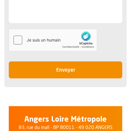
le message
Envoyer
Angers Loire Métropole
83, rue du mail - BP 80011 - 49 020 ANGERS