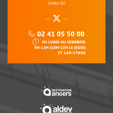
Cedex 02
Suivez-nous su
, Ouvre une no
Téléphone :
02 41 05 50 00
HORAIRES :
DU LUNDI AU VENDREDI
9H-13H (10H-13H LE JEUDI)
ET 14H-17H30
, Ouvre une nouvelle f
, Ouvre une nouvelle f