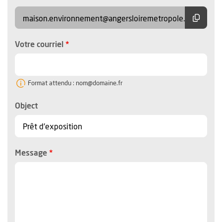
Copier
maison.environnement@angersloiremetropole.fr
, champ obligatoire
Votre courriel
Format attendu : nom@domaine.fr
Object
, champ obligatoire
Message