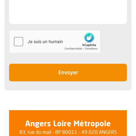
le message
Envoyer
Angers Loire Métropole
83, rue du mail - BP 80011 - 49 020 ANGERS