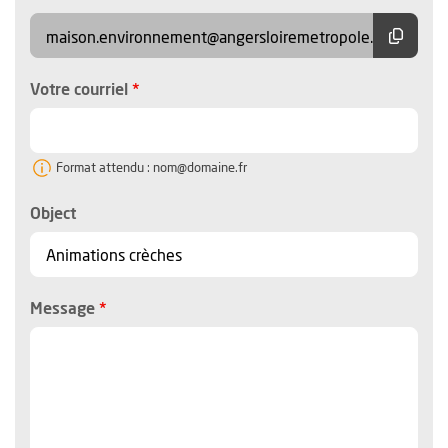
Copier
maison.environnement@angersloiremetropole.fr
, champ obligatoire
Votre courriel
Format attendu : nom@domaine.fr
Object
, champ obligatoire
Message