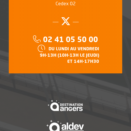
Cedex 02
Suivez-nous su
, Ouvre une no
Téléphone :
02 41 05 50 00
HORAIRES :
DU LUNDI AU VENDREDI
9H-13H (10H-13H LE JEUDI)
ET 14H-17H30
, Ouvre une nouvelle f
, Ouvre une nouvelle f